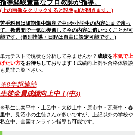
指導経験豊富なプロ教師が指導。
(上の画像をクリックすると説明pdfが開きます。)
苦手科目は短期集中講座で中1や小学生の内容にまで戻っ
て、
数週間で一気に復習して今の内容に追いつくことが可
能です。(個別指導・日程は自由に設定可能です。)
単元テストで現状を分析してみませんか？
成績を
本気で上
げたい方
をお待ちしております！
成績向上例や合格体験談
も是非ご覧下さい。
※8年超連続
生徒全員成績向上中！(中3)
※塾生は泰平中・土呂中・大砂土中・原市中・瓦葺中・春
里中、見沼小の生徒さんが多いですが、上記以外の学校や
私立中、全国オンライン指導も可能です。